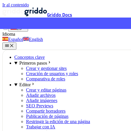
Ir al contenido
Griddo Docs
Buscar
Ctrl
K
ES
Idioma
Español
English
Conceptos clave
Primeros pasos
Crear y gestionar sites
Creación de usuarios y roles
Comparativa de roles
Editor
Crear y editar páginas
Añadir archivos
Añadir imágenes
SEO Previews
Compartir borradores
Publicación de páginas
Restringir la edición de una página
Trabajar con IA